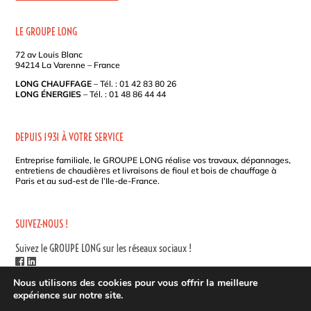
R
N
LE GROUPE LONG
A
72 av Louis Blanc
T
94214 La Varenne – France
I
LONG CHAUFFAGE
– Tél. : 01 42 83 80 26
V
LONG ÉNERGIES
– Tél. : 01 48 86 44 44
E
:
DEPUIS 1931 À VOTRE SERVICE
Entreprise familiale, le GROUPE LONG réalise vos travaux, dépannages,
entretiens de chaudières et livraisons de fioul et bois de chauffage à
Paris et au sud-est de l’Ile-de-France.
SUIVEZ-NOUS !
Suivez le GROUPE LONG sur les réseaux sociaux !
ACCÈS CLIENT
|
TARIFS
|
PLAN DU SITE
|
MENTIONS LÉGALES
|
Nous utilisons des cookies pour vous offrir la meilleure
POLITIQUE DE COOKIES
expérience sur notre site.
CONDITIONS GÉNÉRALES DE VENTE – LONG CHAUFFAGE
|