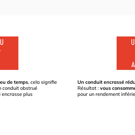
OU
U
T
A
 peu de temps
, cela signifie
Un conduit encrassé rédui
 conduit obstrué
Résultat :
vous consommez
 encrasse plus
pour un rendement inférie