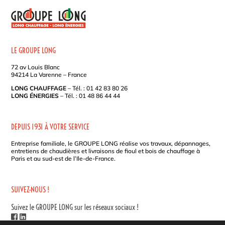
L
T
E
R
N
LE GROUPE LONG
A
72 av Louis Blanc
T
94214 La Varenne – France
I
LONG CHAUFFAGE
– Tél. : 01 42 83 80 26
V
LONG ÉNERGIES
– Tél. : 01 48 86 44 44
E
:
DEPUIS 1931 À VOTRE SERVICE
Entreprise familiale, le GROUPE LONG réalise vos travaux, dépannages,
entretiens de chaudières et livraisons de fioul et bois de chauffage à
Paris et au sud-est de l’Ile-de-France.
SUIVEZ-NOUS !
Suivez le GROUPE LONG sur les réseaux sociaux !