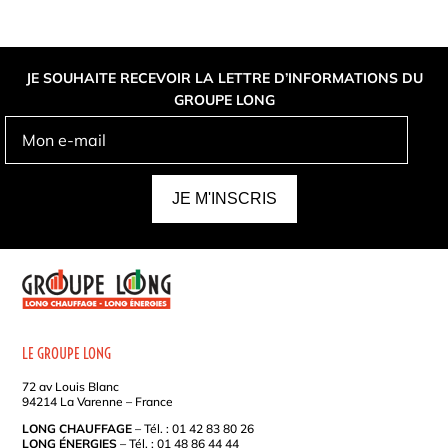
JE SOUHAITE RECEVOIR LA LETTRE D’INFORMATIONS DU
GROUPE LONG
A
L
T
E
R
N
LE GROUPE LONG
A
72 av Louis Blanc
T
94214 La Varenne – France
I
LONG CHAUFFAGE
– Tél. : 01 42 83 80 26
V
LONG ÉNERGIES
– Tél. : 01 48 86 44 44